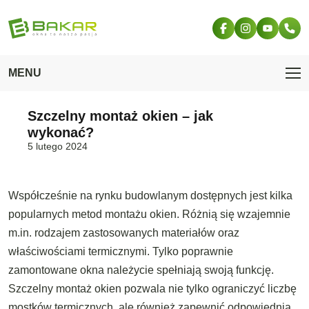
Przejdź do treści
MENU
Szczelny montaż okien – jak
Strona
Blog
Szczelny montaż okien – jak
wykonać?
główna
wykonać?
5 lutego 2024
Współcześnie na rynku budowlanym dostępnych jest kilka
popularnych metod montażu okien. Różnią się wzajemnie
m.in. rodzajem zastosowanych materiałów oraz
właściwościami termicznymi. Tylko poprawnie
zamontowane okna należycie spełniają swoją funkcję.
Szczelny montaż okien pozwala nie tylko ograniczyć liczbę
mostków termicznych, ale również zapewnić odpowiednią