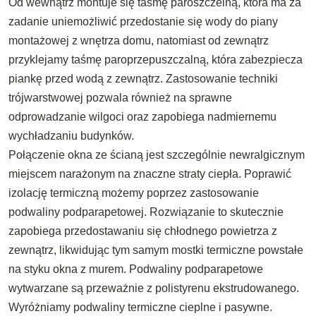
Od wewnątrz montuje się taśmę paroszczelną, która ma za
zadanie uniemożliwić przedostanie się wody do piany
montażowej z wnętrza domu, natomiast od zewnątrz
przyklejamy taśmę paroprzepuszczalną, która zabezpiecza
piankę przed wodą z zewnątrz. Zastosowanie techniki
trójwarstwowej pozwala również na sprawne
odprowadzanie wilgoci oraz zapobiega nadmiernemu
wychładzaniu budynków.
Połączenie okna ze ścianą jest szczególnie newralgicznym
miejscem narażonym na znaczne straty ciepła. Poprawić
izolację termiczną możemy poprzez zastosowanie
podwaliny podparapetowej. Rozwiązanie to skutecznie
zapobiega przedostawaniu się chłodnego powietrza z
zewnątrz, likwidując tym samym mostki termiczne powstałe
na styku okna z murem. Podwaliny podparapetowe
wytwarzane są przeważnie z polistyrenu ekstrudowanego.
Wyróżniamy podwaliny termiczne cieplne i pasywne.